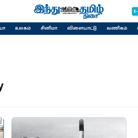
E
யா
உலகம்
சினிமா
விளையாட்டு
வணிகம்
y