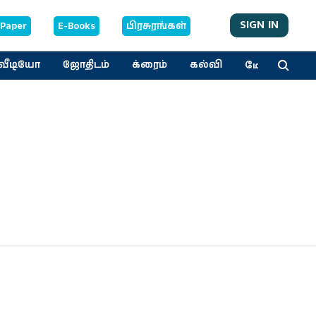
SIGN IN
-Paper
E-Books
பிரசுரங்கள்
மேலும்
வீடியோ
ஜோதிடம்
க்ரைம்
கல்வி