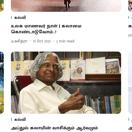
கல்வி
உலக மாணவர் நாள் | கலாமை
க
கொண்டாடுவோம்..!
ர
ம.சுசித்ரா
15 Oct 2025
2
min read
கல்வி
அப்துல் கலாமின் வாசிக்கும் ஆர்வமும்
அ