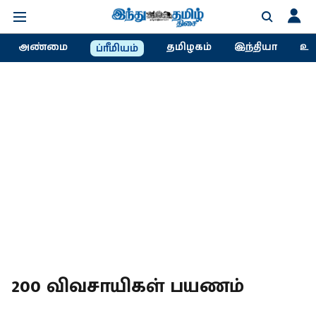
அண்மை
தமிழகம்
இந்தியா
உல
ப்ரீமியம்
200 விவசாயிகள் பயணம்