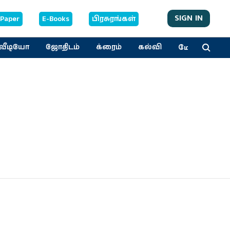
SIGN IN
-Paper
E-Books
பிரசுரங்கள்
மேலும்
வீடியோ
ஜோதிடம்
க்ரைம்
கல்வி