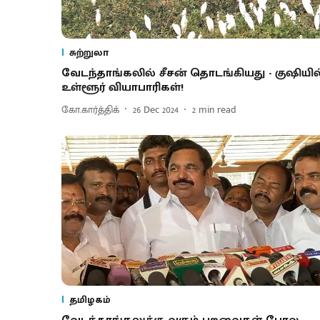
சுற்றுலா
வேடந்தாங்கலில் சீசன் தொடங்கியது - குஷியில
உள்ளூர் வியாபாரிகள்!
கோ.கார்த்திக்
26 Dec 2024
2
min read
தமிழகம்