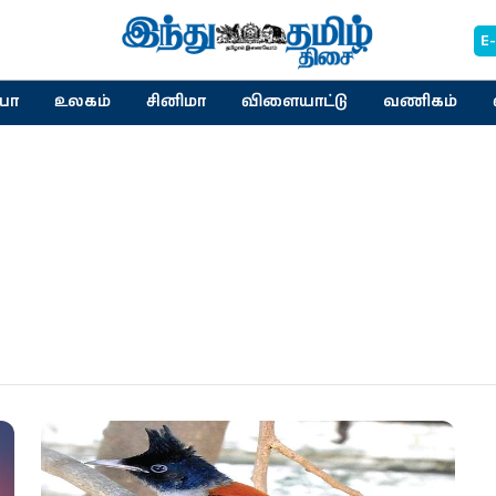
E
யா
உலகம்
சினிமா
விளையாட்டு
வணிகம்