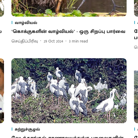
வாழ்வியல்
்
‘கொக்குகளின் வாழ்வியல்’ - ஒரு சிறப்பு பார்வை
வ
ப
செய்திப்பிரிவு
29 Oct 2024
3
min read
செ
சுற்றுச்சூழல்