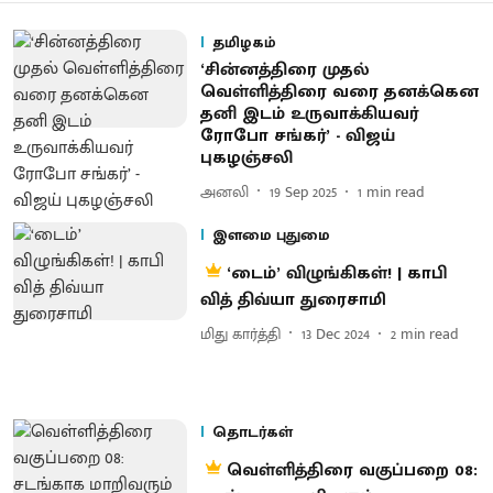
தமிழகம்
‘சின்னத்திரை முதல்
வெள்ளித்திரை வரை தனக்கென
தனி இடம் உருவாக்கியவர்
ரோபோ சங்கர்’ - விஜய்
புகழஞ்சலி
அனலி
19 Sep 2025
1
min read
இளமை புதுமை
‘டைம்’ விழுங்கிகள்! | காபி
வித் திவ்யா துரைசாமி
மிது கார்த்தி
13 Dec 2024
2
min read
தொடர்கள்
வெள்ளித்திரை வகுப்பறை 08: