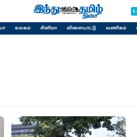
E
யா
உலகம்
சினிமா
விளையாட்டு
வணிகம்