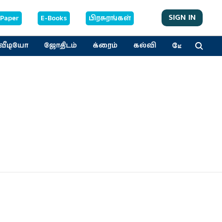
SIGN IN
-Paper
E-Books
பிரசுரங்கள்
மேலும்
வீடியோ
ஜோதிடம்
க்ரைம்
கல்வி