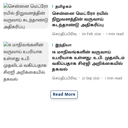
தமிழகம்
சென்னை மெட்ரோ ரயில்
நிறுவனத்தின் வருவாய்
கடந்தாண்டு அதிகரிப்பு
செய்திப்பிரிவு
04 Feb 2026
1
min read
இந்தியா
16 மாநிலங்களின் வருவாய்
உபரியாக உள்ளது: உ.பி. முதலிடம்
வகிப்பதாக சிஏஜி அறிக்கையில்
தகவல்
செய்திப்பிரிவு
23 Sep 2025
1
min read
Read More