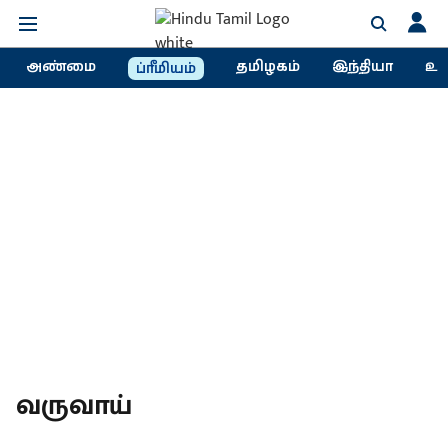
அண்மை
தமிழகம்
இந்தியா
உல
ப்ரீமியம்
வருவாய்