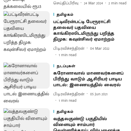
செய்திப்பிரிவு
24 Mar 2024
2
min read
தமிழகம்
பட்டிவீரன்பட்டி பேரூராட்சி
தலைவர் பதவியை
காங்கிரஸிடமிருந்து பறித்த
திமுக: கவுன்சிலர் ஏமாற்றம்
பி.டி.ரவிச்சந்திரன்
04 Mar 2022
1
min read
நடப்புகள்
கரோனாவால் மாணவர்களைப்
பிரிந்து வாடும் ஆசிரியர் பாடிய
பாடல்: இணையத்தில் வைரல்
பி.டி.ரவிச்சந்திரன்
05 Jun 2021
1
min read
தமிழகம்
வத்தலகுண்டு பகுதியில்
விளையும் சாம்பார்
வெள்ளரிக்காய்: விற்பனைக்கு