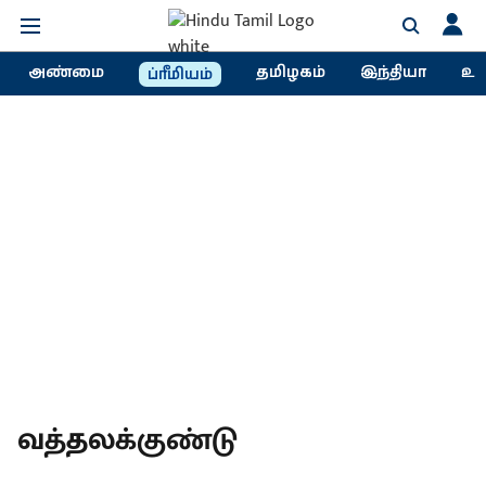
அண்மை
தமிழகம்
இந்தியா
உல
ப்ரீமியம்
வத்தலக்குண்டு