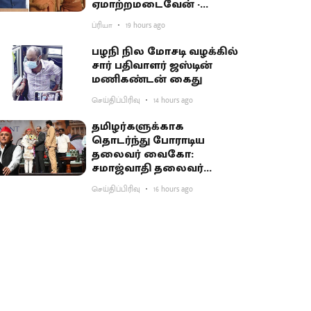
ஏமாற்றமடைவேன் -
மகாராஷ்டிர முதல்வர்
ப்ரியா
19 hours ago
பகிர்வு
பழநி நில மோசடி வழக்கில்
சார் பதிவாளர் ஜஸ்டின்
மணிகண்டன் கைது
செய்திப்பிரிவு
14 hours ago
தமிழர்களுக்காக
தொடர்ந்து போராடிய
தலைவர் வைகோ:
சமாஜ்வாதி தலைவர்
அகிலேஷ் புகழாரம்
செய்திப்பிரிவு
16 hours ago