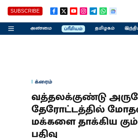
SUBSCRIBE
அண்மை
தமிழகம்
இந்தி
ப்ரீமியம்
க்ரைம்
வத்தலக்குண்டு அரு
தேரோட்டத்தில் மோதல்;
மக்களை தாக்கிய கும்பல
பதிவு