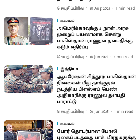
செய்திப்பிரிவு
10 Aug 2025
1
min read
உலகம்
அமெரிக்காவுக்கு 5 நாள் அரசு
முறைப் பயணமாக சென்ற ​
பாகிஸ்தான் ராணுவ தளபதிக்கு
கடும் எதிர்ப்பு
செய்திப்பிரிவு
18 Jun 2025
1
min read
இந்தியா
ஆபரேஷன் சிந்தூர்: பாகிஸ்தான்
நிலைகள் மீது தாக்குதல்
நடத்திய பிஎஸ்எப் பெண்
அதிகாரிக்கு ராணுவ தளபதி
பாராட்டு
செய்திப்பிரிவு
01 Jun 2025
1
min read
உலகம்
போர் தொடர்பான போலி
புகைப்படத்தை பாக். பிரதமருக்கு