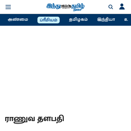
அண்மை
தமிழகம்
இந்தியா
உல
ப்ரீமியம்
ராணுவ தளபதி