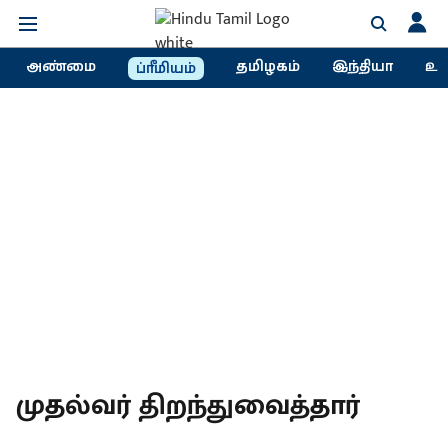
அண்மை
தமிழகம்
இந்தியா
உல
ப்ரீமியம்
முதல்வர் திறந்துவைத்தார்