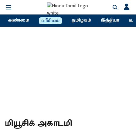
அண்மை
தமிழகம்
இந்தியா
உல
ப்ரீமியம்
மியூசிக் அகாடமி