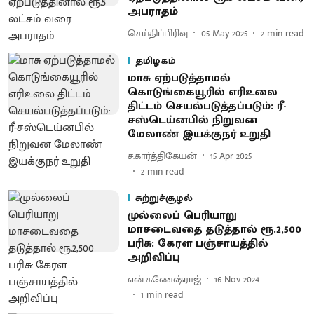
அபராதம்
செய்திப்பிரிவு
05 May 2025
2
min read
தமிழகம்
மாசு ஏற்படுத்தாமல்
கொடுங்கையூரில் எரிஉலை
திட்டம் செயல்படுத்தப்படும்: ரீ-
சஸ்டெய்னபில் நிறுவன
மேலாண் இயக்குநர் உறுதி
ச.கார்த்திகேயன்
15 Apr 2025
2
min read
சுற்றுச்சூழல்
முல்லைப் பெரியாறு
மாசடைவதை தடுத்தால் ரூ.2,500
பரிசு: கேரள பஞ்சாயத்தில்
அறிவிப்பு
என்.கணேஷ்ராஜ்
16 Nov 2024
1
min read