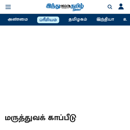
அண்மை
தமிழகம்
இந்தியா
உல
ப்ரீமியம்
மருத்துவக் காப்பீடு