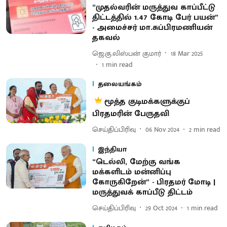
“முதல்வரின் மருத்துவ காப்பீட்டு
திட்டத்தில் 1.47 கோடி பேர் பயன்”
- அமைச்சர் மா.சுப்பிரமணியன்
தகவல்
ஜெ.கு.லிஸ்பன் குமார்
18 Mar 2025
1
min read
தலையங்கம்
மூத்த குடிமக்களுக்குப்
பிரதமரின் பேருதவி
செய்திப்பிரிவு
06 Nov 2024
2
min read
இந்தியா
“டெல்லி, மேற்கு வங்க
மக்களிடம் மன்னிப்பு
கோருகிறேன்” - பிரதமர் மோடி |
மருத்துவக் காப்பீடு திட்டம்
செய்திப்பிரிவு
29 Oct 2024
1
min read