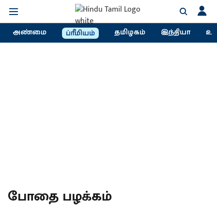
அண்மை
தமிழகம்
இந்தியா
உல
ப்ரீமியம்
போதை பழக்கம்