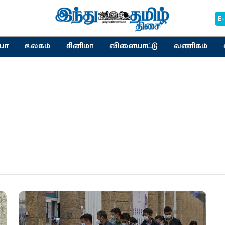
E
யா
உலகம்
சினிமா
விளையாட்டு
வணிகம்