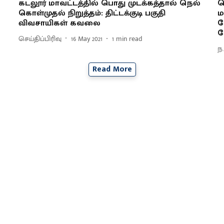
கடலூர் மாவட்டத்தில் பொது முடக்கத்தால் நெல்
ப
கொள்முதல் நிறுத்தம்: திட்டக்குடி பகுதி
ம
விவசாயிகள் கவலை
வ
க
செய்திப்பிரிவு
16 May 2021
1
min read
ந
Read More