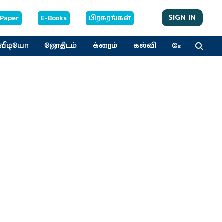
SIGN IN
-Paper
E-Books
பிரசுரங்கள்
மேலும்
வீடியோ
ஜோதிடம்
க்ரைம்
கல்வி