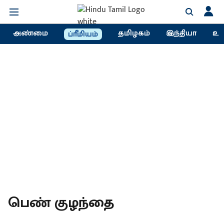
அண்மை
தமிழகம்
இந்தியா
உல
ப்ரீமியம்
பெண் குழந்தை