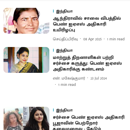
இந்தியா
ஆந்திராவில் சாலை விபத்தில்
பெண் ஐஏஎஸ் அதிகாரி
உயிரிழப்பு
செய்திப்பிரிவு
08 Apr 2025
1
min read
இந்தியா
மாற்றுத் திறனாளிகள் பற்றி
சர்ச்சை கருத்து: பெண் ஐஏஎஸ்
அதிகாரிக்கு கண்டனம்
என். மகேஷ்குமார்
23 Jul 2024
1
min read
இந்தியா
சர்ச்சை பெண் ஐஏஎஸ் அதிகாரி
பூஜாவின் பெற்றோர்
தலைமறைவு - தேடும்