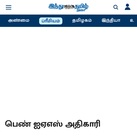
அண்மை
தமிழகம்
இந்தியா
உல
ப்ரீமியம்
பெண் ஐஏஎஸ் அதிகாரி