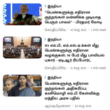
இந்தியா
“பெண்களுக்கு எதிரான
குற்றங்கள் மன்னிக்க முடியாத
பெரும் பாவம்” - பிரதமர் மோடி
செய்திப்பிரிவு
25 Aug 2024
1
min read
இந்தியா
151 எம்.பி, எம்.எல்.ஏ.க்கள் மீது
பெண்களுக்கு எதிரான
வழக்குகள்; 16 பேர் மீது பாலியல்
புகார் - ஏடிஆர் ரிப்போர்ட்
செய்திப்பிரிவு
21 Aug 2024
1
min read
இந்தியா
பெண்களுக்கு எதிரான
குற்றங்கள் அதிகரிப்பு:
கனிமொழி எம்.பி கேள்விக்கு
மத்திய அரசு பதில்
ஆர்.ஷபிமுன்னா
03 Aug 2023