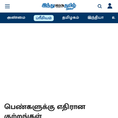
அண்மை
தமிழகம்
இந்தியா
உல
ப்ரீமியம்
பெண்களுக்கு எதிரான
குற்றங்கள்