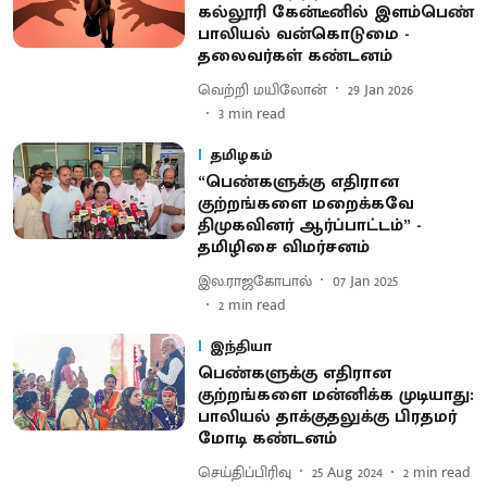
கல்லூரி கேன்டீனில் இளம்பெண்
பாலியல் வன்கொடுமை -
தலைவர்கள் கண்டனம்
வெற்றி மயிலோன்
29 Jan 2026
3
min read
தமிழகம்
“பெண்களுக்கு எதிரான
குற்றங்களை மறைக்கவே
திமுகவினர் ஆர்ப்பாட்டம்” -
தமிழிசை விமர்சனம்
இல.ராஜகோபால்
07 Jan 2025
2
min read
இந்தியா
பெண்களுக்கு எதிரான
குற்றங்களை மன்னிக்க முடியாது:
பாலியல் தாக்குதலுக்கு பிரதமர்
மோடி கண்டனம்
செய்திப்பிரிவு
25 Aug 2024
2
min read