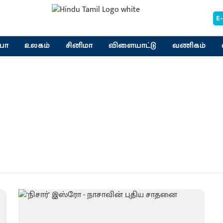
E
யா
உலகம்
சினிமா
விளையாட்டு
வணிகம்