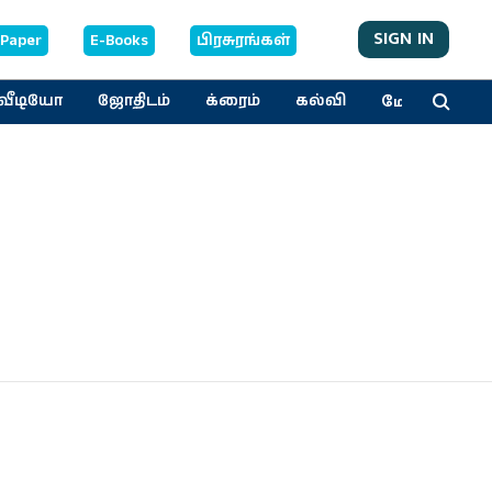
SIGN IN
-Paper
E-Books
பிரசுரங்கள்
மேலும்
வீடியோ
ஜோதிடம்
க்ரைம்
கல்வி