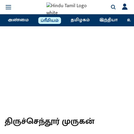
அண்மை
தமிழகம்
இந்தியா
உல
ப்ரீமியம்
திருச்செந்தூர் முருகன்