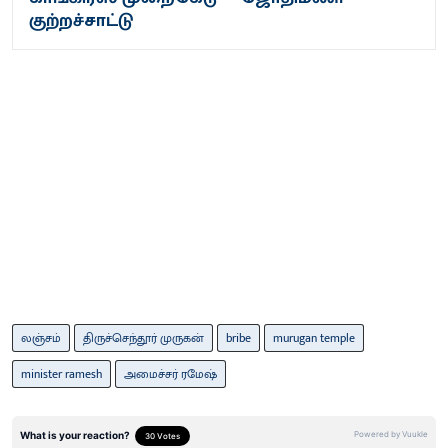
குற்றச்சாட்டு
லஞ்சம்
திருச்செந்தூர் முருகன்
bribe
murugan temple
minister ramesh
அமைச்சர் ரமேஷ்