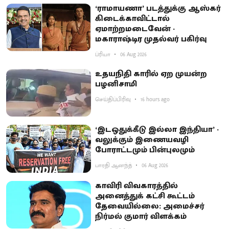
‘ராமாயணா’ படத்துக்கு ஆஸ்கர்
கிடைக்காவிட்டால்
ஏமாற்றமடைவேன் -
மகாராஷ்டிர முதல்வர் பகிர்வு
ப்ரியா
06 Aug 2026
உதயநிதி காரில் ஏற முயன்ற
பழனிசாமி
செய்திப்பிரிவு
16 hours ago
‘இடஒதுக்கீடு இல்லா இந்தியா’ -
வலுக்கும் இணையவழி
போராட்டமும் பின்புலமும்
பாரதி ஆனந்த்
06 Aug 2026
காவிரி விவகாரத்தில்
அனைத்துக் கட்சி கூட்டம்
தேவையில்லை: அமைச்சர்
நிர்மல் குமார் விளக்கம்