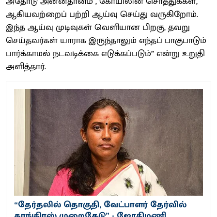
அதோடு அன்னதானம் , கோயிலின் சொத்துக்கள்,
ஆகியவற்றைப் பற்றி ஆய்வு செய்து வருகிறோம்.
இந்த ஆய்வு முடிவுகள் வெளியான பிறகு, தவறு
செய்தவர்கள் யாராக இருந்தாலும் எந்தப் பாகுபாடும்
பார்க்காமல் நடவடிக்கை எடுக்கப்படும்” என்று உறுதி
அளித்தார்.
“தேர்தலில் தொகுதி, வேட்பாளர் தேர்வில்
காங்கிரஸ் முறைகேடு” - ஜோதிமணி