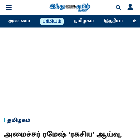
அண்மை
தமிழகம்
இந்தியா
உல
ப்ரீமியம்
தமிழகம்
அமைச்சர் ரமேஷ் ‘ரகசிய’ ஆய்வு,