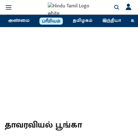
அண்மை
தமிழகம்
இந்தியா
உல
ப்ரீமியம்
தாவரவியல் பூங்கா