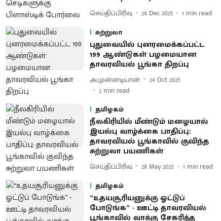
செய்திப்பிரிவு
26 Dec 2025
1
min read
சுற்றுலா
புதுவையில் புனரமைக்கப்பட்ட
199 ஆண்டுகள் பழமையான
தாவரவியல் பூங்கா திறப்பு
அ.முன்னடியான்
24 Oct 2025
2
min read
தமிழகம்
நீலகிரியில் மீண்டும் மழையால்
இயல்பு வாழ்க்கை பாதிப்பு:
தாவரவியல் பூங்காவில் குவிந்த
சுற்றுலா பயணிகள்
செய்திப்பிரிவு
28 May 2025
1
min read
தமிழகம்
“உதயசூரியனுக்கு ஓட்டுப்
போடுங்க” - ஊட்டி தாவரவியல்
பூங்காவில் வாக்கு சேகரித்​த