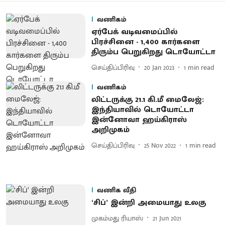
வணிகம்
ஏர்பேக் வடிவமைப்பில்
பிரச்சினை - 1,400 கார்களை
திரும்ப பெறுகிறது டொயோட்டா
செய்திப்பிரிவு
20 Jan 2023
1
min read
வணிகம்
லிட்டருக்கு 21.1 கி.மீ மைலேஜ்:
இந்தியாவில் டொயோட்டா
இன்னோவா ஹய்கிராஸ்
அறிமுகம்
செய்திப்பிரிவு
25 Nov 2022
1
min read
வணிக வீதி
‘சிப்’ இன்றி அமையாது உலகு
முகம்மது ரியாஸ்
21 Jun 2021