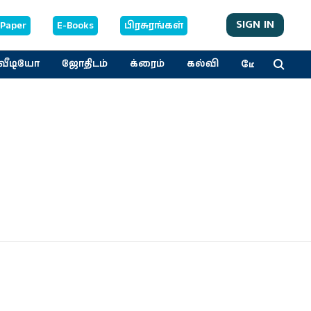
SIGN IN
-Paper
E-Books
பிரசுரங்கள்
மேலும்
வீடியோ
ஜோதிடம்
க்ரைம்
கல்வி