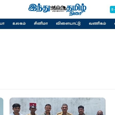
E
யா
உலகம்
சினிமா
விளையாட்டு
வணிகம்