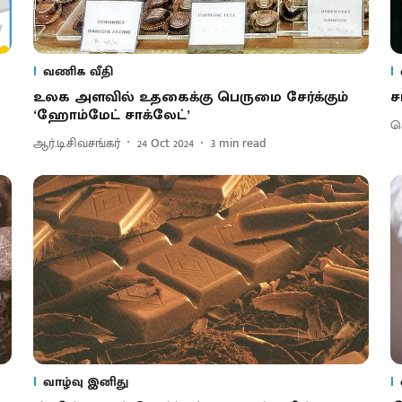
வணிக வீதி
உலக அளவில் உதகைக்கு பெருமை சேர்க்கும்
ச
‘ஹோம்மேட் சாக்லேட்’
செ
ஆர்.டி.சிவசங்கர்
24 Oct 2024
3
min read
வாழ்வு இனிது