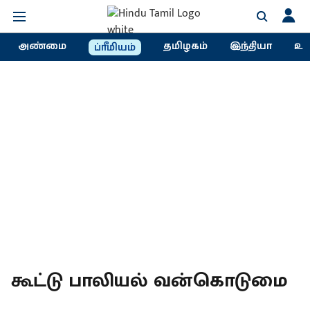
அண்மை
தமிழகம்
இந்தியா
உல
ப்ரீமியம்
கூட்டு பாலியல் வன்கொடுமை