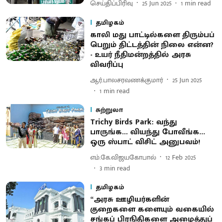
செய்திப்பிரிவு
25 Jun 2025
1
min read
தமிழகம்
காலி மது பாட்டில்களை திரும்பப்
பெறும் திட்டத்தின் நிலை என்ன?
- உயர் நீதிமன்றத்தில் அரசு
விவரிப்பு
ஆர்.பாலசரவணக்குமார்
25 Jun 2025
1
min read
சுற்றுலா
Trichy Birds Park: வந்து
பாருங்க... வியந்து போவீங்க...
ஒரு ஸ்பாட் விசிட் அனுபவம்!
எம்.கே.விஜயகோபால்
12 Feb 2025
3
min read
தமிழகம்
“அரசு ஊழியர்களின்
குறைகளை களையும் வகையில்
சங்கப் பிரநிதிகளை அழைத்துப்