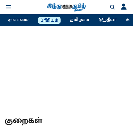
அண்மை
தமிழகம்
இந்தியா
உல
ப்ரீமியம்
குறைகள்