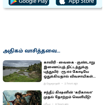
அதிகம் வாசித்தவை...
காவிரி - வைகை - குண்டாறு
இணைப்புத் திட்டத்துக்கு
புத்துயிர் - ரூ.150 கோடியே
ஒதுக்கியதால் விவசாயிகள்
ஏமாற்றம்
இ.ஜெகநாதன்
22 hours ago
சந்தீப் கிஷனின் ‘கரிகாலா’
முதல் தோற்றம் வெளியீடு!
ப்ரியா
22 hours ago