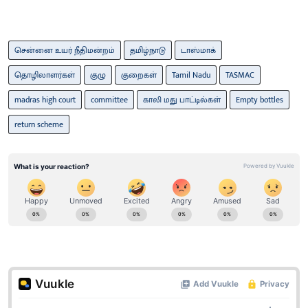
சென்னை உயர் நீதிமன்றம்
தமிழ்நாடு
டாஸ்மாக்
தொழிலாளர்கள்
குழு
குறைகள்
Tamil Nadu
TASMAC
madras high court
committee
காலி மது பாட்டில்கள்
Empty bottles
return scheme