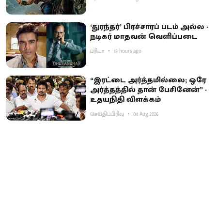
‘துரந்தர்’ பிரச்சாரப் படம் அல்ல -
நடிகர் மாதவன் வெளிப்படை
ப்ரியா
19 hours ago
“இரட்டை அர்த்தமில்லை; ஒரே
அர்த்தத்தில் தான் பேசினேன்” -
உதயநிதி விளக்கம்
செய்திப்பிரிவு
04 Aug 2026