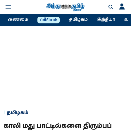
அண்மை
தமிழகம்
இந்தியா
உல
ப்ரீமியம்
தமிழகம்
காலி மது பாட்டில்களை திரும்பப்