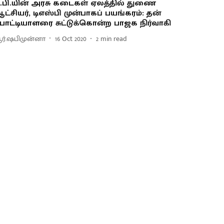
.பி.யின் அரசு கடைகள் ஏலத்தில் துணை
ட்சியர், டிஎஸ்பி முன்பாகப் பயங்கரம்: தன்
ோட்டியாளரை சுட்டுக்கொன்ற பாஜக நிர்வாகி
ர்.ஷபிமுன்னா
16 Oct 2020
2
min read