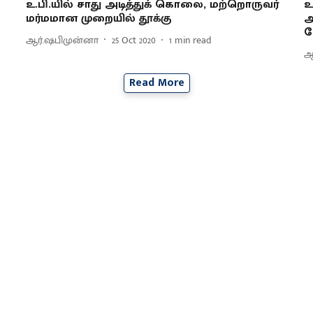
உ.பி.யில் சாது அடித்துக் கொலை, மற்றொருவர்
உ
மர்மமான முறையில் தூக்கு
ஆ
ப
ஆர்.ஷபிமுன்னா
25 Oct 2020
1
min read
ஆ
Read More