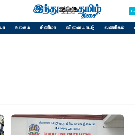
E
யா
உலகம்
சினிமா
விளையாட்டு
வணிகம்