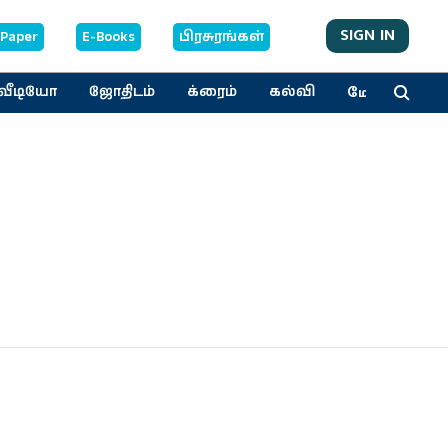
SIGN IN
-Paper
E-Books
பிரசுரங்கள்
மேலும்
வீடியோ
ஜோதிடம்
க்ரைம்
கல்வி