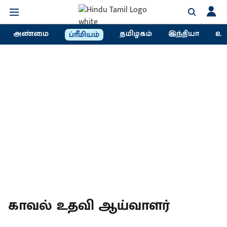
அண்மை
தமிழகம்
இந்தியா
உல
ப்ரீமியம்
காவல் உதவி ஆய்வாளர்