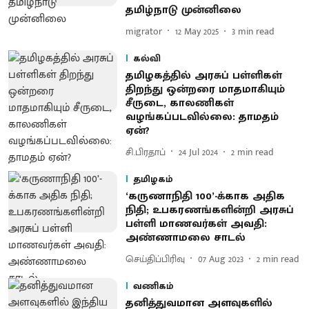
தமிழ்நாடு முன்னிலை
migrator
12 May 2025
3
min read
கல்வி
தமிழகத்தில் அரசுப் பள்ளிகள்
திறந்து ஒன்றரை மாதமாகியும்
சீருடை, காலணிகள்
வழங்கப்படவில்லை: தாமதம்
ஏன்?
சி.பிரதாப்
24 Jul 2024
2
min read
தமிழகம்
‘கருணாநிதி 100’-க்காக அதிக
நிதி; உபகரணங்களின்றி அரசுப்
பள்ளி மாணவர்கள் அவதி:
அண்ணாமலை சாடல்
செய்திப்பிரிவு
07 Aug 2023
2
min read
வணிகம்
தனித்துவமான அளவுகளில்