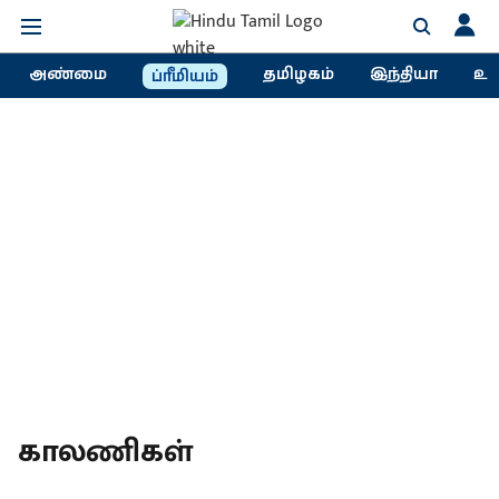
அண்மை
தமிழகம்
இந்தியா
உல
ப்ரீமியம்
காலணிகள்