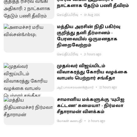
நாட்களாக தேடும் பணி தீவிரம்
செய்திப்பிரிவு
07 Aug 2026
மத்திய அரசின் நிதி பகிர்வு
குறித்து தனி தீர்மானம் -
பேரவையில் ஒருமனதாக
நிறைவேற்றம்
செய்திப்பிரிவு
21 hours ago
முதல்வர் விஜய்யிடம்
விவாகரத்து கோரிய வழக்கை
வாபஸ் பெற்றார் சங்கீதா
ஆர்.பாலசரவணக்குமார்
22 hours ago
சாமானிய மக்களுக்கு ‘யுபிஐ
கட்டண’ சுமையா? - நிர்மலா
சீதாராமன் விளக்கம்
மோகன் கணபதி
21 hours ago