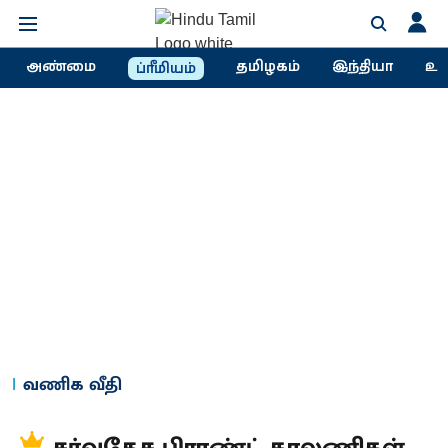
அண்மை
தமிழகம்
இந்தியா
உல
ப்ரீமியம்
வணிக வீதி