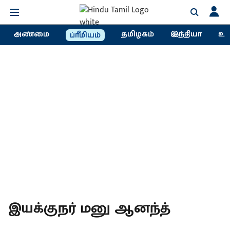
அண்மை
தமிழகம்
இந்தியா
உல
ப்ரீமியம்
இயக்குநர் மனு ஆனந்த்