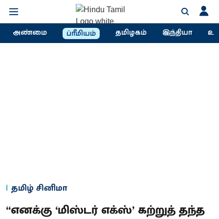
அண்மை
தமிழகம்
இந்தியா
உல
ப்ரீமியம்
தமிழ் சினிமா
“எனக்கு ‘மிஸ்டர் எக்ஸ்’ கற்றுத் தந்த