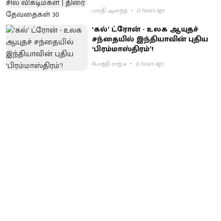
பாரதி ஆனந்த்
22 hours ago
‘கல்’ ட்ரோன் - உலக ஆயுதச்
சந்தையில் இந்தியாவின் புதிய
‘பிரம்மாஸ்திரம்’!
போத்தி ராஜ்.க
22 hours ago