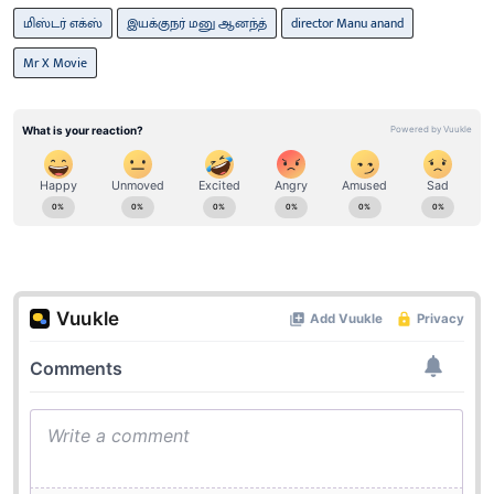
மிஸ்டர் எக்ஸ்
இயக்குநர் மனு ஆனந்த்
director Manu anand
Mr X Movie