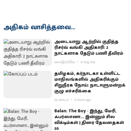
அதிகம் வாசித்தவை...
அடையாறு ஆற்றில் குதித்த
ரிசர்வ் வங்கி அதிகாரி: 2
நாட்களாக தேடும் பணி தீவிரம்
செய்திப்பிரிவு
07 Aug 2026
தமிழகம், கர்நாடகா உள்ளிட்ட
மாநிலங்களில் அதிகரிக்கும்
சிறுநீரக நோய்: நாடாளுமன்றக்
குழு எச்சரிக்கை
டெக்ஸ்டர்
19 hours ago
Balan: The Boy - இந்து, மேரி,
ஃபர்ஸானா... இன்னும் சில
விக்டிம்கள் | திரை தேவதைகள்
30