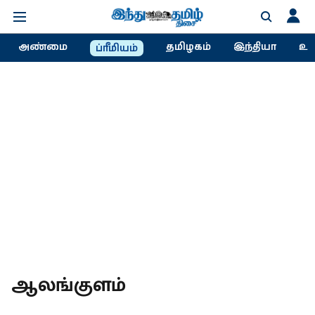
அண்மை
தமிழகம்
இந்தியா
உல
ப்ரீமியம்
ஆலங்குளம்