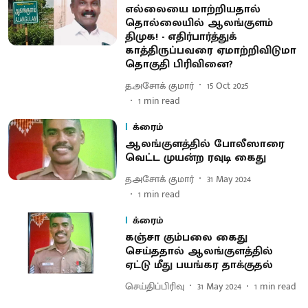
எல்லையை மாற்றியதால்
தொல்லையில் ஆலங்குளம்
திமுக! - எதிர்பார்த்துக்
காத்திருப்பவரை ஏமாற்றிவிடுமா
தொகுதி பிரிவினை?
த.அசோக் குமார்
15 Oct 2025
1
min read
க்ரைம்
ஆலங்குளத்தில் போலீஸாரை
வெட்ட முயன்ற ரவுடி கைது
த.அசோக் குமார்
31 May 2024
1
min read
க்ரைம்
கஞ்சா கும்பலை கைது
செய்ததால் ஆலங்குளத்தில்
ஏட்டு மீது பயங்கர தாக்குதல்
செய்திப்பிரிவு
31 May 2024
1
min read