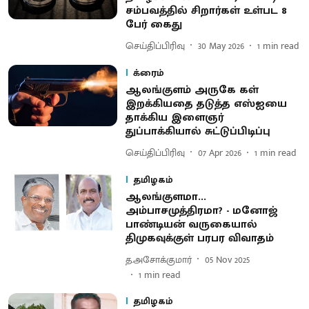
சம்பவத்தில் சிறார்கள் உள்பட 8
பேர் கைது
செய்திப்பிரிவு
30 May 2026
1
min read
க்ரைம்
ஆலங்குளம் அருகே கள்
இறக்கியதை தடுத்த எஸ்ஐயை
தாக்கிய இளைஞர்
துப்பாக்கியால் சுட்டுப்பிடிப்பு
செய்திப்பிரிவு
07 Apr 2026
1
min read
தமிழகம்
ஆலங்குளமா...
அம்பாசமுத்திரமா? - மனோஜ்
பாண்டியன் வருகையால்
திமுகவுக்குள் பரபர விவாதம்
த.அசோக்குமார்
05 Nov 2025
1
min read
தமிழகம்