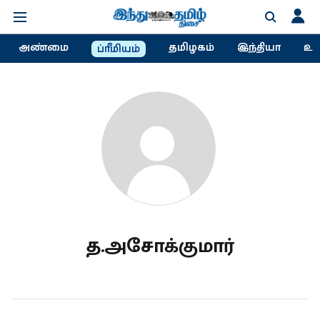
அண்மை
தமிழகம்
இந்தியா
உல
ப்ரீமியம்
த.அசோக்குமார்