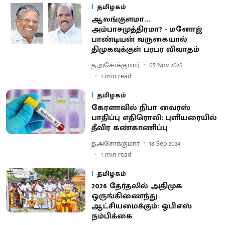
தமிழகம்
ஆலங்குளமா...
அம்பாசமுத்திரமா? - மனோஜ்
பாண்டியன் வருகையால்
திமுகவுக்குள் பரபர விவாதம்
த.அசோக்குமார்
05 Nov 2025
1
min read
தமிழகம்
கேரளாவில் நிபா வைரஸ்
பாதிப்பு எதிரொலி: புளியரையில்
தீவிர கண்காணிப்பு
த.அசோக்குமார்
18 Sep 2024
1
min read
தமிழகம்
2026 தேர்தலில் அதிமுக
ஒருங்கிணைந்து
ஆட்சியமைக்கும்: ஓபிஎஸ்
நம்பிக்கை