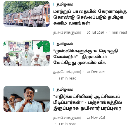
தமிழகம்
மாற்றுப் பாதையில் கேரளாவுக்கு
கொண்டு செல்லப்படும் தமிழக
கனிம வளங்கள்
த.அசோக்குமார்
20 Jul 2026
1
min read
தமிழகம்
“முஸ்லிம்களுக்கு 16 தொகுதி
வேண்டும்” - திமுகவிடம்
கேட்கிறது முஸ்லிம் லீக்
த.அசோக்குமார்
28 Dec 2025
1
min read
தமிழகம்
“எதிர்க்கட்சியினர் ஆட்சியைப்
பிடிப்பார்கள்!” - பஞ்சாங்கத்தில்
இருப்பதாக நயினார் பரப்புரை
த.அசோக்குமார்
22 Nov 2025
1
min read