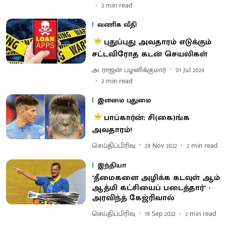
3
min read
வணிக வீதி
புதுப்புது அவதாரம் எடுக்கும்
சட்டவிரோத கடன் செயலிகள்
அ. ராஜன் பழனிக்குமார்
01 Jul 2024
3
min read
இளமை புதுமை
பாப்கார்ன்: சி(கை)ங்க
அவதாரம்!
செய்திப்பிரிவு
29 Nov 2022
2
min read
இந்தியா
"தீமைகளை அழிக்க கடவுள் ஆம்
ஆத்மி கட்சியைப் படைத்தார்" -
அரவிந்த் கேஜ்ரிவால்
செய்திப்பிரிவு
19 Sep 2022
2
min read