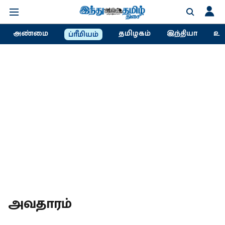
அண்மை
தமிழகம்
இந்தியா
உல
ப்ரீமியம்
அவதாரம்