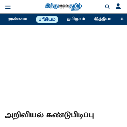
அண்மை
தமிழகம்
இந்தியா
உல
ப்ரீமியம்
அறிவியல் கண்டுபிடிப்பு