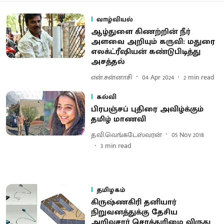
வாழ்வியல்
ஆழ்துளை கிணற்றின் நீர்
அளவை அறியும் கருவி: மதுரை
எலக்ட்ரீஷியன் கண்டுபிடித்து
அசத்தல்
என்.சன்னாசி
04 Apr 2024
2
min read
கல்வி
பிரபஞ்சப் புதிரை அவிழ்க்கும்
தமிழ் மாணவி
த.வி.வெங்கடேஸ்வரன்
05 Nov 2018
3
min read
தமிழகம்
கிருஷ்ணகிரி தனியார்
நிறுவனத்துக்கு தேசிய
அறிவுசார் சொத்துரிமை விருது