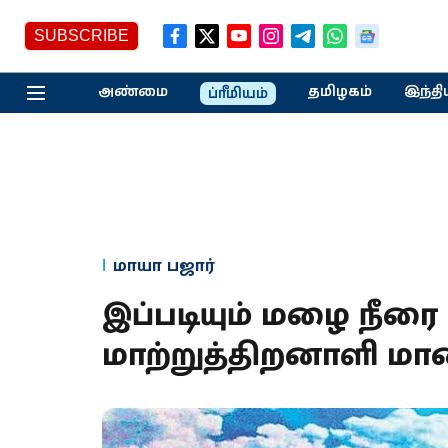
SUBSCRIBE
அண்மை
தமிழகம்
இந்தி
ப்ரீமியம்
மாயா பஜார்
இப்படியும் மழை நீரை 
மாற்றுத்திறனாளி ம