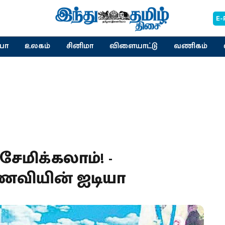
E-
யா
உலகம்
சினிமா
விளையாட்டு
வணிகம்
சேமிக்கலாம்! -
ாணவியின் ஐடியா