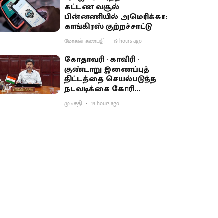
கட்டண வசூல்
பின்னணியில் அமெரிக்கா:
காங்கிரஸ் குற்றச்சாட்டு
மோகன் கணபதி
19 hours ago
கோதாவரி - காவிரி -
குண்டாறு இணைப்புத்
திட்டத்தை செயல்படுத்த
நடவடிக்கை கோரி
பிரதமருக்கு முதல்வர்
மு.சக்தி
19 hours ago
விஜய் கடிதம்