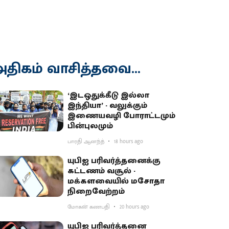
திகம் வாசித்தவை...
‘இடஒதுக்கீடு இல்லா
இந்தியா’ - வலுக்கும்
இணையவழி போராட்டமும்
பின்புலமும்
பாரதி ஆனந்த்
18 hours ago
யுபிஐ பரிவர்த்தனைக்கு
கட்டணம் வசூல் -
மக்களவையில் மசோதா
நிறைவேற்றம்
மோகன் கணபதி
20 hours ago
யுபிஐ பரிவர்த்தனை