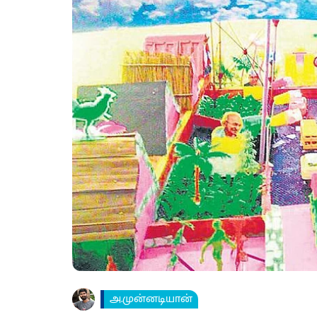
அ.முன்னடியான்