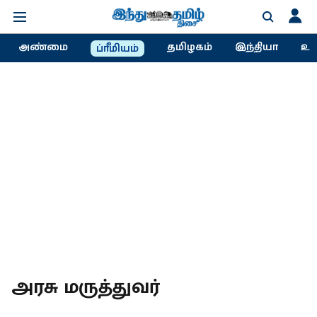
அண்மை
தமிழகம்
இந்தியா
உல
ப்ரீமியம்
அரசு மருத்துவர்