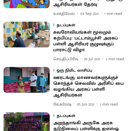
ஆசிரியர்கள் தேர்வு
க.சக்திவேல்
04 Sep 2021
1
min read
நடப்புகள்
சுவரோவியங்கள் மூலமும்
கற்பிப்பு: 'பட்டாம்பூச்சி' அரசுப்
பள்ளி ஆசிரியர் குழுவுக்குப்
பாராட்டு விழா
செய்திப்பிரிவு
30 Jul 2021
2
min read
ஒரு நிமிட வாசிப்பு
ஊரடங்கு; மாணவர்களுக்குச்
சொந்தச் செலவில் அரிசிப் பை
வழங்கிய அரசுப் பள்ளி
ஆசிரியர்கள்
கே.சுரேஷ்
05 Jun 2021
1
min read
நடப்புகள்
அறந்தாங்கி அருகே அரசு
நடுநிலைப் பள்ளிக்கு ஐஎஸ்ஓ