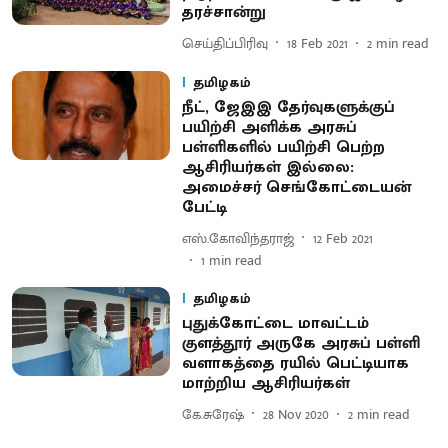
தரச்சான்று
செய்திப்பிரிவு
18 Feb 2021
2
min read
தமிழகம்
நீட், ஜேஇஇ தேர்வுகளுக்குப்
பயிற்சி அளிக்க அரசுப்
பள்ளிகளில் பயிற்சி பெற்ற
ஆசிரியர்கள் இல்லை:
அமைச்சர் செங்கோட்டையன்
பேட்டி
எஸ்.கோவிந்தராஜ்
12 Feb 2021
1
min read
தமிழகம்
புதுக்கோட்டை மாவட்டம்
குளத்தூர் அருகே அரசுப் பள்ளி
வளாகத்தை ரயில் பெட்டியாக
மாற்றிய ஆசிரியர்கள்
கே.சுரேஷ்
28 Nov 2020
2
min read