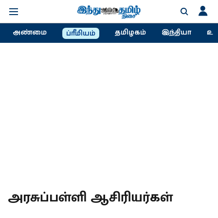
அண்மை
தமிழகம்
இந்தியா
உல
ப்ரீமியம்
அரசுப்பள்ளி ஆசிரியர்கள்