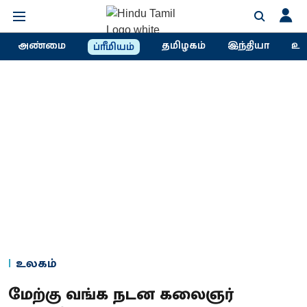
அண்மை
தமிழகம்
இந்தியா
உல
ப்ரீமியம்
உலகம்
மேற்கு வங்க நடன கலைஞர்