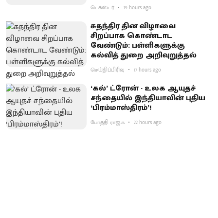
டெக்ஸ்டர்
19 hours ago
சுதந்திர தின விழாவை
சிறப்பாக கொண்டாட
வேண்டும்: பள்ளிகளுக்கு
கல்வித் துறை அறிவுறுத்தல்
செய்திப்பிரிவு
17 hours ago
‘கல்’ ட்ரோன் - உலக ஆயுதச்
சந்தையில் இந்தியாவின் புதிய
‘பிரம்மாஸ்திரம்’!
போத்தி ராஜ்.க
22 hours ago