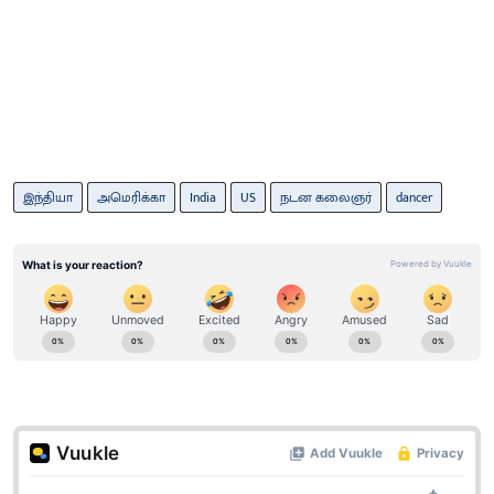
இந்தியா
அமெரிக்கா
India
US
நடன கலைஞர்
dancer