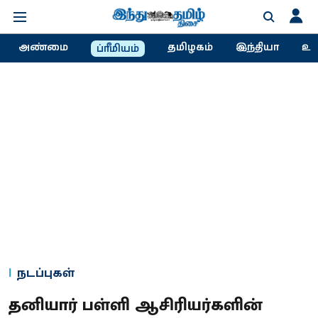
அண்மை
தமிழகம்
இந்தியா
உல
ப்ரீமியம்
நடப்புகள்
தனியார் பள்ளி ஆசிரியர்களின்