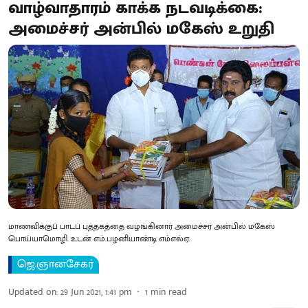
வாழ்வாதாரம் காக்க நடவடிக்கை:
அமைச்சர் அன்பில் மகேஸ் உறுதி
மாணவிக்குப் பாடப் புத்தகத்தை வழங்கினார் அமைச்சர் அன்பில் மகேஸ்
பொய்யாமொழி. உடன் எம்.பழனியாண்டி எம்எல்ஏ.
ஜெ.ஞானசேகர்
Updated on
:
29 Jun 2021, 1:41 pm
1
min read