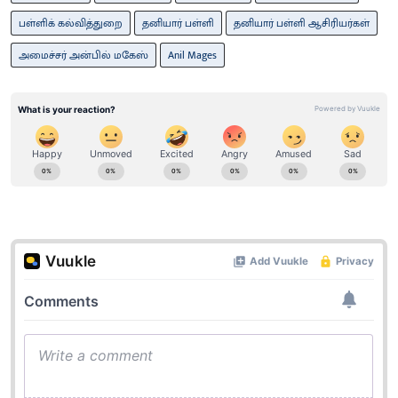
பள்ளிக் கல்வித்துறை
தனியார் பள்ளி
தனியார் பள்ளி ஆசிரியர்கள்
அமைச்சர் அன்பில் மகேஸ்
Anil Mages