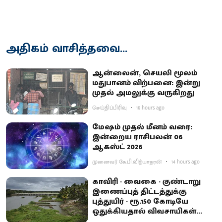
அதிகம் வாசித்தவை...
ஆன்லைன், செயலி மூலம்
மதுபானம் விற்பனை: இன்று
முதல் அமலுக்கு வருகிறது
செய்திப்பிரிவு
16 hours ago
மேஷம் முதல் மீனம் வரை:
இன்றைய ராசிபலன் 06
ஆகஸ்ட் 2026
முனைவர் கே.பி.வித்யாதரன்
14 hours ago
காவிரி - வைகை - குண்டாறு
இணைப்புத் திட்டத்துக்கு
புத்துயிர் - ரூ.150 கோடியே
ஒதுக்கியதால் விவசாயிகள்
ஏமாற்றம்