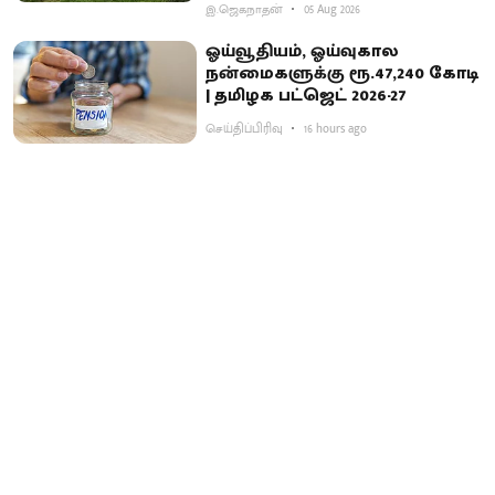
இ.ஜெகநாதன்
05 Aug 2026
ஓய்வூதியம், ஓய்வுகால
நன்மைகளுக்கு ரூ.47,240 கோடி
| தமிழக பட்ஜெட் 2026-27
செய்திப்பிரிவு
16 hours ago