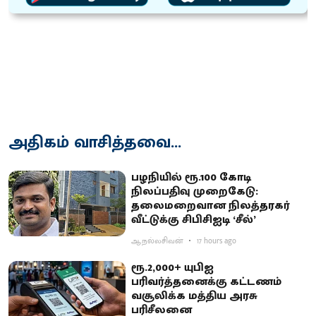
அதிகம் வாசித்தவை...
பழநியில் ரூ.100 கோடி
நிலப்பதிவு முறைகேடு:
தலைமறைவான நிலத்தரகர்
வீட்டுக்கு சிபிசிஐடி ‘சீல்’
ஆ.நல்லசிவன்
17 hours ago
ரூ.2,000+ யுபிஐ
பரிவர்த்தனைக்கு கட்டணம்
வசூலிக்க மத்திய அரசு
பரிசீலனை