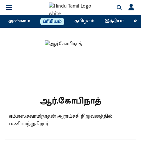
அண்மை
தமிழகம்
இந்தியா
உல
ப்ரீமியம்
ஆர்.கோபிநாத்
எம்.எஸ்.சுவாமிநாதன் ஆராய்ச்சி நிறுவனத்தில்
பணியாற்றுகிறார்