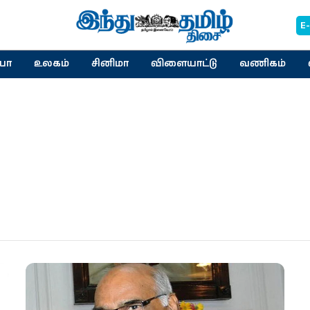
E
யா
உலகம்
சினிமா
விளையாட்டு
வணிகம்