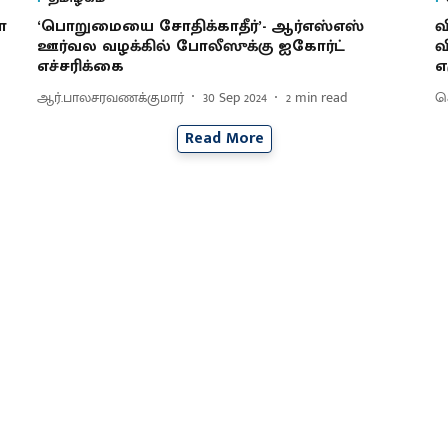
ை
‘பொறுமையை சோதிக்காதீர்’- ஆர்எஸ்எஸ்
வ
ஊர்வல வழக்கில் போலீஸுக்கு ஐகோர்ட்
வ
எச்சரிக்கை
எ
ஆர்.பாலசரவணக்குமார்
30 Sep 2024
2
min read
செ
Read More