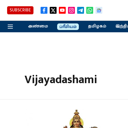
SUBSCRIBE
அண்மை
தமிழகம்
இந்தி
ப்ரீமியம்
Vijayadashami