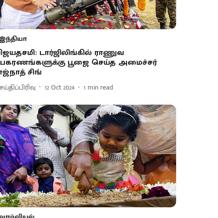
இந்தியா
ிஜயதசமி: டார்ஜிலிங்கில் ராணுவ
பகரணங்களுக்கு பூஜை செய்த அமைச்சர்
ாஜ்நாத் சிங்
ய்திப்பிரிவு
12 Oct 2024
1
min read
வாழ்வியல்