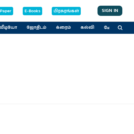
SIGN IN
-Paper
E-Books
பிரசுரங்கள்
மேலும்
வீடியோ
ஜோதிடம்
க்ரைம்
கல்வி