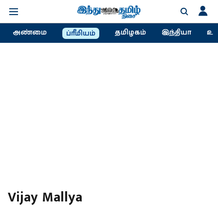
அண்மை
தமிழகம்
இந்தியா
உல
ப்ரீமியம்
Vijay Mallya