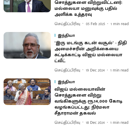
சொத்துகளை விற்றுவிட்டனர்:
மல்லையா மனுவுக்கு பதில்
அளிக்க உத்தரவு
செய்திப்பிரிவு
05 Feb 2025
1
min read
இந்தியா
‘இரு மடங்கு கடன் வசூல்’ - நிதி
அமைச்சரின் அறிக்கையை
சுட்டிக்காட்டி விஜய் மல்லையா
ட்வீட்
செய்திப்பிரிவு
19 Dec 2024
1
min read
இந்தியா
விஜய் மல்லையாவின்
சொத்துகளை விற்று
வங்கிகளுக்கு ரூ.14,000 கோடி
வழங்கப்பட்டது: நிர்மலா
சீதாராமன் தகவல்
செய்திப்பிரிவு
18 Dec 2024
1
min read