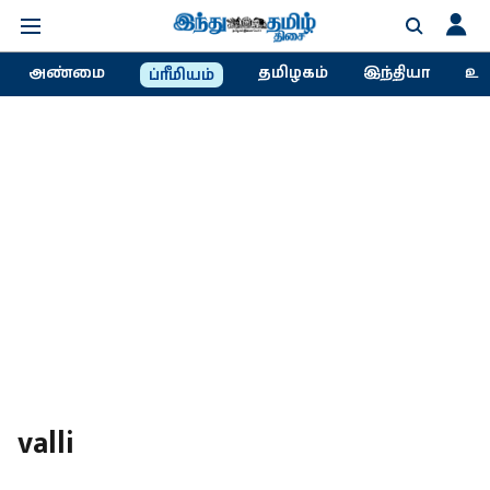
அண்மை
தமிழகம்
இந்தியா
உல
ப்ரீமியம்
valli