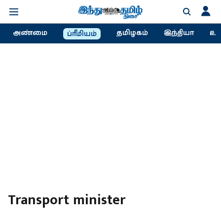
அண்மை
தமிழகம்
இந்தியா
உல
ப்ரீமியம்
Transport minister