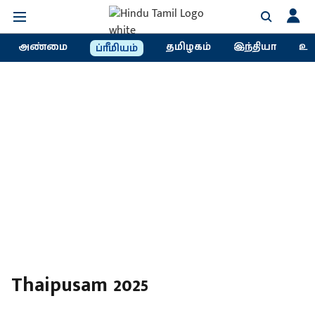
அண்மை
தமிழகம்
இந்தியா
உல
ப்ரீமியம்
Thaipusam 2025