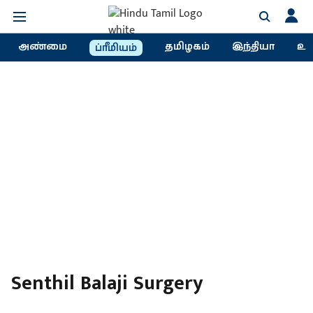
அண்மை
தமிழகம்
இந்தியா
உல
ப்ரீமியம்
Senthil Balaji Surgery